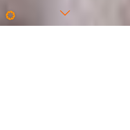
VivoInform ist die
Praxissoftware speziell für
Therapie-, EAP- und Reha-
Einrichtungen
Praxisnah:
Gemeinsam mit 8 Rehazentren &