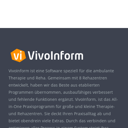
VivoInform ist eine Software speziell für die ambulante
Therapie und Reha. Gemeinsam mit 8 Rehazentren
entwickelt, haben wir das Beste aus etablierten
Programmen übernommen, ausbaufähiges verbessert
und fehlende Funktionen ergänzt. VivoInform, ist das All-
in-One Praxisprogramm für große und kleine Therapie-
und Rehazentren. Sie deckt Ihren Praxisalltag ab und
bietet obendrein viele Extras. Durch das verbinden und
optimieren aller Prozess in einem System steigt Ihre