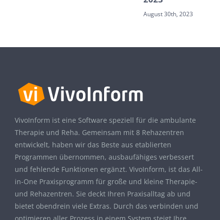
August 30th, 2023
VivoInform ist eine Software speziell für die ambulante
Therapie und Reha. Gemeinsam mit 8 Rehazentren
entwickelt, haben wir das Beste aus etablierten
Programmen übernommen, ausbaufähiges verbessert
und fehlende Funktionen ergänzt. VivoInform, ist das All-
in-One Praxisprogramm für große und kleine Therapie-
und Rehazentren. Sie deckt Ihren Praxisalltag ab und
bietet obendrein viele Extras. Durch das verbinden und
optimieren aller Prozess in einem System steigt Ihre