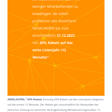
weniger Mit
arbeitenden
zu
bewältigen.
Ab
s
ofort
profitieren alle
VivoInform
NEUKUNDEN bis zum
einschließlich
31.12.2
022
von
20% Rabatt auf das
erste Lizenzjahr (12
Monate)
*.
ABGELAUFEN:
*
20% Rabatt:
Einmalig 20% Rabatt auf den Lizenzpreis (begrenzt
auf die ersten 12 Monate). Der Rabatt gilt ausschließlich für Neukunden bei
jährlicher Zahlung mit jährlicher Vertragsbindung (Mindestvertragslaufzeit 12