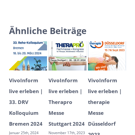
Ähnliche Beiträge
rm
VivoInform
VivoInform
VivoInform
en |
live erleben |
live erleben |
live erleben |
l
Therapro
therapie
32. DRV Reha-
D
um
Messe
Messe
Kolloquium
M
024
Stuttgart 2024
Düsseldorf
2023
024
November 17th, 2023
Februar 1st, 2023
2023