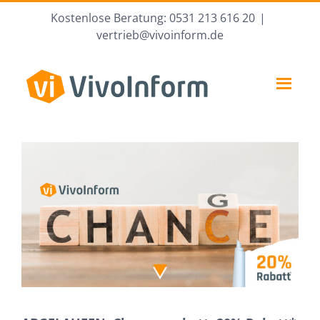
Zum
Kostenlose Beratung: 0531 213 616 20
|
Inhalt
vertrieb@vivoinform.de
springen
Zeige
grösseres
Bild