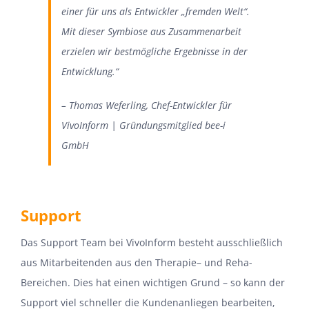
einer für uns als Entwickler „fremden Welt“.
Mit dieser Symbiose aus Zusammenarbeit
erzielen
wir bestmögliche Ergebnis
se
in der
Entwicklung
.
“
–
Thomas
Weferling
,
Chef-
Entwickler
für
VivoInform
|
Gründungsmitglied
bee
-i
GmbH
Support
Das Support Team bei
VivoInform
besteht ausschließlich
aus Mitarbeiten
den aus de
n
Therapie
–
und
Reha-
Bereich
en
. Dies hat einen wichtigen Grund – so kann der
Support viel schneller die Kundenanliegen bearbeiten
,