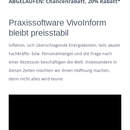
ABGELAUFEN: Chancenrabatt, 20% Rabatt*
Praxissoftware
VivoInform
bleibt preisstabil
Inflation, sich überschlagende Energiekosten, teils akuter
Fachkräfte- bzw. Personalmangel und die Frage nach
einer Rezession beschäftigen die Welt. Insbesondere in
diesen Zeiten möchten wir Ihnen Hoffnung machen,
denn nicht alles wird teurer.